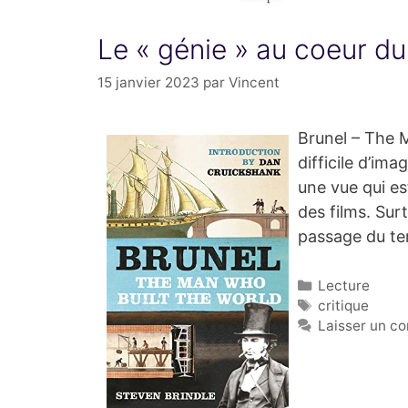
Le « génie » au coeur du 
15 janvier 2023
par
Vincent
Brunel – The M
difficile d’im
une vue qui es
des films. Sur
passage du te
Catégories
Lecture
Étiquettes
critique
Laisser un c