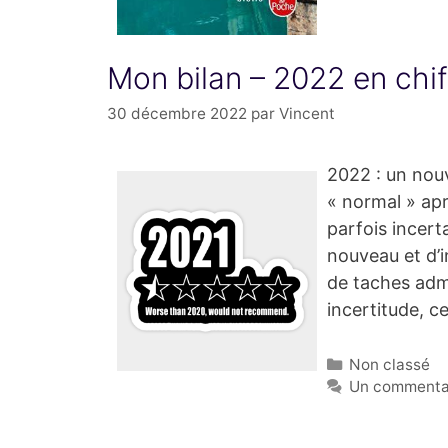
Mon bilan – 2022 en chif
30 décembre 2022
par
Vincent
2022 : un nou
« normal » ap
parfois incert
nouveau et d’
de taches admi
incertitude, 
Catégories
Non classé
Un commenta