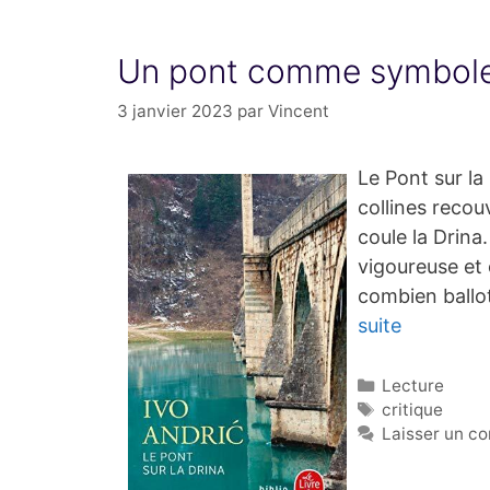
Un pont comme symbole
3 janvier 2023
par
Vincent
Le Pont sur la 
collines recou
coule la Drina
vigoureuse et 
combien balloté
suite
Catégories
Lecture
Étiquettes
critique
Laisser un c