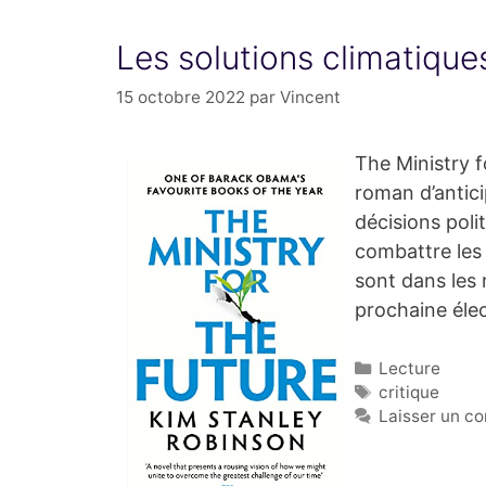
Les solutions climatique
15 octobre 2022
par
Vincent
The Ministry f
roman d’antici
décisions poli
combattre les 
sont dans les 
prochaine éle
Catégories
Lecture
Étiquettes
critique
Laisser un c