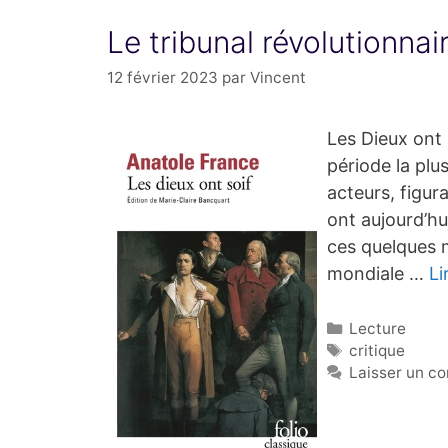
Le tribunal révolutionnai
12 février 2023
par
Vincent
Les Dieux ont 
période la plu
acteurs, figur
ont aujourd’hu
ces quelques 
mondiale …
Li
Catégories
Lecture
Étiquettes
critique
Laisser un c