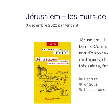
Jérusalem – les murs de l
3 décembre 2022
par
Vincent
Jérusalem – Hi
Lemire Commen
ans d’histoire
d’intrigues, d
fois sainte, f
Catégories
Lecture
Étiquettes
critique
Laisser un c