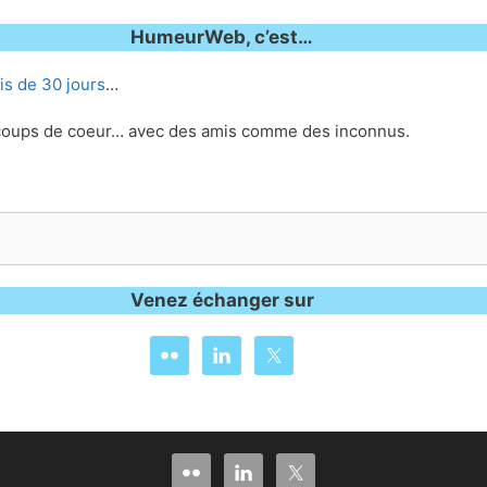
HumeurWeb, c’est…
is de 30 jours
…
, coups de coeur… avec des amis comme des inconnus.
Venez échanger sur