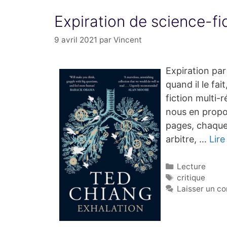
Expiration de science-f
9 avril 2021
par
Vincent
Expiration pa
quand il le fai
fiction multi-
nous en propos
pages, chaque 
arbitre, …
Lire
Catégories
Lecture
Étiquettes
critique
Laisser un c