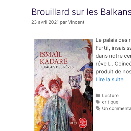
Brouillard sur les Balkan
23 avril 2021
par
Vincent
Le palais des 
Furtif, insai
dans notre cer
réveil… Coincé
produit de no
Lire la suite
Catégories
Lecture
Étiquettes
critique
Un commenta