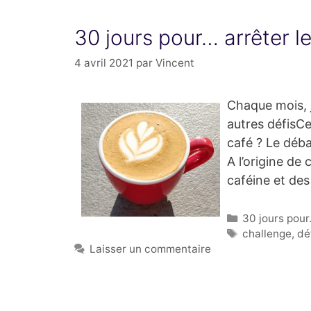
30 jours pour… arrêter le
4 avril 2021
par
Vincent
Chaque mois, j
autres défisCe
café ? Le débat
A l’origine de
caféine et de
Catégories
30 jours pour.
Étiquettes
challenge
,
dé
Laisser un commentaire