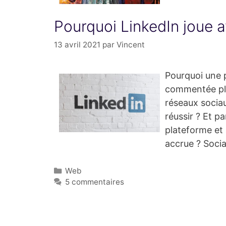
Pourquoi LinkedIn joue a
13 avril 2021
par
Vincent
Pourquoi une p
commentée plu
réseaux socia
réussir ? Et pa
plateforme et 
accrue ? Soci
Catégories
Web
5 commentaires