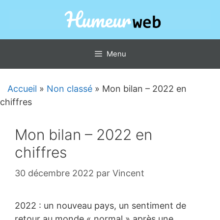
Aller
au
contenu
Menu
Accueil
»
Non classé
»
Mon bilan – 2022 en
chiffres
Mon bilan – 2022 en
chiffres
30 décembre 2022
par
Vincent
2022 : un nouveau pays, un sentiment de
retour au monde « normal » après une