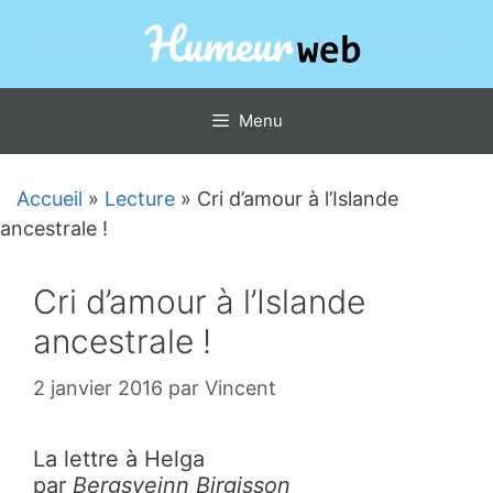
Aller
au
contenu
Menu
Accueil
»
Lecture
»
Cri d’amour à l’Islande
ancestrale !
Cri d’amour à l’Islande
ancestrale !
2 janvier 2016
par
Vincent
La lettre à Helga
par
Bergsveinn Birgisson