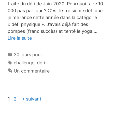
traite du défi de Juin 2020. Pourquoi faire 10
000 pas par jour ? C’est le troisième défi que
je me lance cette année dans la catégorie
« défi physique ». J’avais déjà fait des
pompes (franc succès) et tenté le yoga …
Lire la suite
Catégories
30 jours pour...
Étiquettes
challenge
,
défi
Un commentaire
Page
Page
1
2
→
suivant