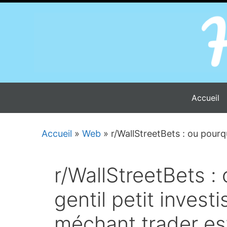
Aller
au
contenu
Accueil
Accueil
»
Web
»
r/WallStreetBets : ou pourq
r/WallStreetBets : 
gentil petit invest
méchant trader es