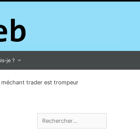
is-je ?
and méchant trader est trompeur
Rechercher :