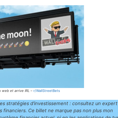
 web et arrive IRL
–
r/WallStreetBets
des stratégies d’investissement : consultez un expert
és financiers. Ce billet ne marque pas non plus mon
ystème financier actuel, ni en les applications de ty