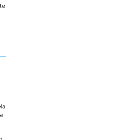
te
ela
re
t