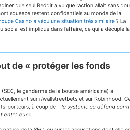
aginer que seul Reddit a vu que l’action allait sans dou
short squeeze restent confidentiels au monde de la
groupe Casino a vécu une situation très similaire
? La
u social est impliqué dans l’affaire, ce qui a décuplé la
but de « protéger les fonds
(SEC, le gendarme de la bourse américaine) a
ctuellement sur r/wallstreetbets et sur Robinhood. C
its-porteurs, à coup de «
le système se défend cont
t entre eux
« …
a nature de la SEC, ou sur les accusations dont elle es