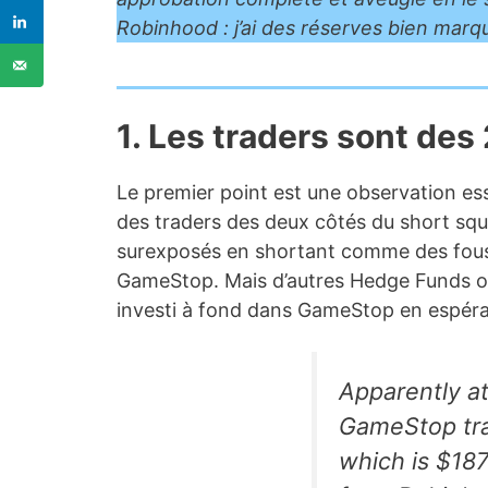
Robinhood : j’ai des réserves bien marqu
1. Les traders sont des
Le premier point est une observation esse
des traders des deux côtés du short squ
surexposés en shortant comme des fous, p
GameStop. Mais d’autres Hedge Funds on
investi à fond dans GameStop en espéra
Apparently at
GameStop tra
which is $187