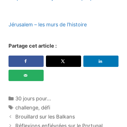
Jérusalem – les murs de l’histoire
Partage cet article :
Catégories
30 jours pour...
Étiquettes
challenge
,
défi
Brouillard sur les Balkans
Réflexions enfiévrées sur le Portugal